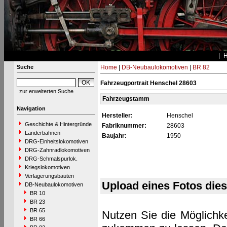
Suche
Home
|
DB-Neubaulokomotiven
|
BR 82
Fahrzeugportrait Henschel 28603
zur erweiterten Suche
Fahrzeugstamm
Navigation
Hersteller:
Henschel
Geschichte & Hintergründe
Fabriknummer:
28603
Länderbahnen
Baujahr:
1950
DRG-Einheitslokomotiven
DRG-Zahnradlokomotiven
DRG-Schmalspurlok.
Kriegslokomotiven
Verlagerungsbauten
Upload eines Fotos die
DB-Neubaulokomotiven
BR 10
BR 23
BR 65
Nutzen Sie die Möglichke
BR 66