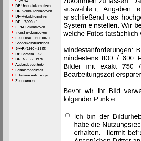
zukommen zu lassen. Das 
BR 82
DB-Umbaulokomotiven
auswählen, Angaben e
DR-Neubaulokomotiven
anschließend das hochge
DR-Rekolokomotiven
DR - "6000er"
System einstellen. Wir b
ELNA-Lokomotiven
welche Fotos tatsächlich
Industrielokomotiven
Feuerlose Lokomotiven
Sonderkonstruktionen
Mindestanforderungen: B
SAAR (1920 - 1935)
DB-Bestand 1968
mindestens 800 / 600 P
DR-Bestand 1970
Bilder mit exakt 750 
Auslandsbestände
Lokbestandslisten
Bearbeitungszeit erspare
Erhaltene Fahrzeuge
Zerlegungen
Bevor wir Ihr Bild verw
folgender Punkte:
Ich bin der Bildurhe
habe die Nutzungsrec
erhalten. Hiermit bef
Ansprüchen Dritter a