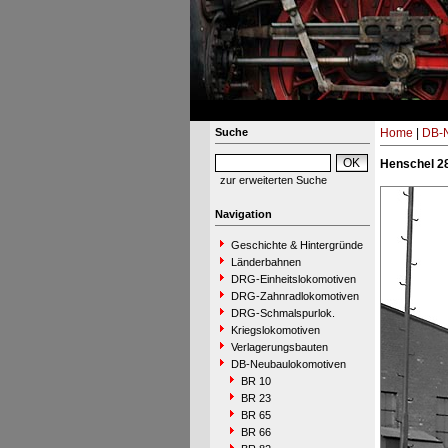
Suche
Home
|
DB-N
Henschel 28
zur erweiterten Suche
Navigation
Geschichte & Hintergründe
Länderbahnen
DRG-Einheitslokomotiven
DRG-Zahnradlokomotiven
DRG-Schmalspurlok.
Kriegslokomotiven
Verlagerungsbauten
DB-Neubaulokomotiven
BR 10
BR 23
BR 65
BR 66