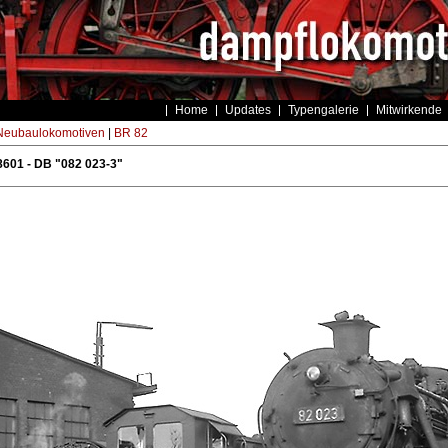
Home
Updates
Typengalerie
Mitwirkende
eubaulokomotiven
|
BR 82
601 - DB "082 023-3"