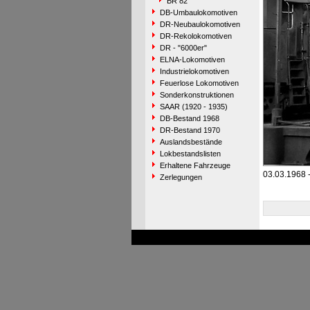
BR 82
DB-Umbaulokomotiven
DR-Neubaulokomotiven
DR-Rekolokomotiven
DR - "6000er"
ELNA-Lokomotiven
Industrielokomotiven
Feuerlose Lokomotiven
Sonderkonstruktionen
SAAR (1920 - 1935)
DB-Bestand 1968
DR-Bestand 1970
Auslandsbestände
Lokbestandslisten
Erhaltene Fahrzeuge
03.03.1968 
Zerlegungen