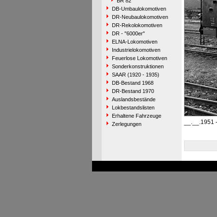
BR 82
DB-Umbaulokomotiven
DR-Neubaulokomotiven
DR-Rekolokomotiven
DR - "6000er"
ELNA-Lokomotiven
Industrielokomotiven
Feuerlose Lokomotiven
Sonderkonstruktionen
SAAR (1920 - 1935)
DB-Bestand 1968
DR-Bestand 1970
Auslandsbestände
Lokbestandslisten
Erhaltene Fahrzeuge
__.__.1951 
Zerlegungen