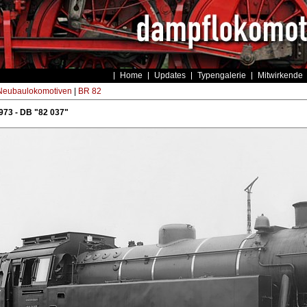
Home
Updates
Typengalerie
Mitwirkende
eubaulokomotiven
|
BR 82
973 - DB "82 037"