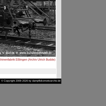
inenfabrik Eßlingen (Archiv Ulrich Budde)
© Copyright 2006-2026 by dampflokomotivarchiv.de