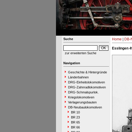
Suche
Home
|
DB-N
Esslingen 4
zur erweiterten Suche
Navigation
Geschichte & Hintergründe
Länderbahnen
DRG-Einheitslokomotiven
DRG-Zahnradlokomotiven
DRG-Schmalspurlok.
Kriegslokomotiven
Verlagerungsbauten
DB-Neubaulokomotiven
BR 10
BR 23
BR 65
BR 66