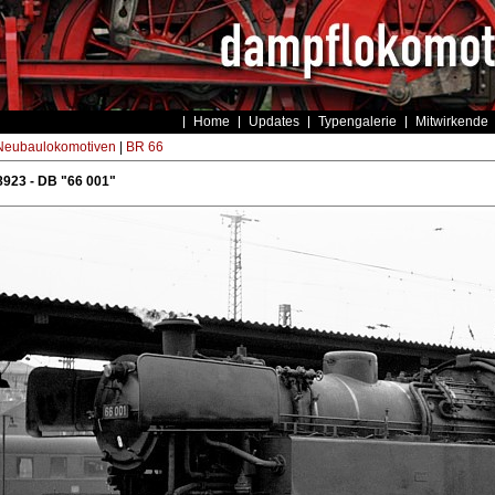
Home
Updates
Typengalerie
Mitwirkende
eubaulokomotiven
|
BR 66
923 - DB "66 001"