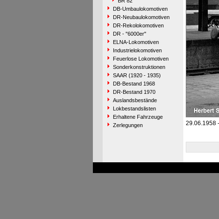
BR 82
DB-Umbaulokomotiven
DR-Neubaulokomotiven
DR-Rekolokomotiven
DR - "6000er"
ELNA-Lokomotiven
Industrielokomotiven
Feuerlose Lokomotiven
Sonderkonstruktionen
SAAR (1920 - 1935)
DB-Bestand 1968
DR-Bestand 1970
Auslandsbestände
Lokbestandslisten
Erhaltene Fahrzeuge
29.06.1958 -
Zerlegungen