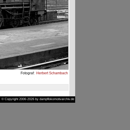
Fotograf:
Herbert Schambach
© Copyright 2006-2026 by dampflokomotivarchiv.de