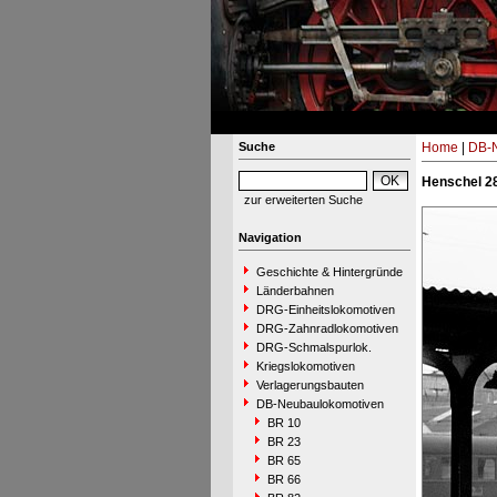
Suche
Home
|
DB-N
Henschel 28
zur erweiterten Suche
Navigation
Geschichte & Hintergründe
Länderbahnen
DRG-Einheitslokomotiven
DRG-Zahnradlokomotiven
DRG-Schmalspurlok.
Kriegslokomotiven
Verlagerungsbauten
DB-Neubaulokomotiven
BR 10
BR 23
BR 65
BR 66