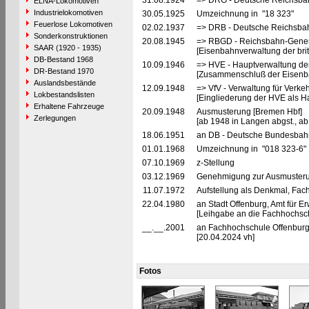
31.08.1924
=> DRG - Deutsche Reichsbahn
ELNA-Lokomotiven
Industrielokomotiven
30.05.1925
Umzeichnung in "18 323"
Feuerlose Lokomotiven
02.02.1937
=> DRB - Deutsche Reichsba
Sonderkonstruktionen
20.08.1945
=> RBGD - Reichsbahn-General
SAAR (1920 - 1935)
[Eisenbahnverwaltung der brit
DB-Bestand 1968
10.09.1946
=> HVE - Hauptverwaltung de
DR-Bestand 1970
[Zusammenschluß der Eisenba
Auslandsbestände
12.09.1948
=> VfV - Verwaltung für Verke
Lokbestandslisten
[Eingliederung der HVE als Ha
Erhaltene Fahrzeuge
20.09.1948
Ausmusterung [Bremen Hbf]
Zerlegungen
[ab 1948 in Langen abgst., a
18.06.1951
an DB - Deutsche Bundesbahn 
01.01.1968
Umzeichnung in "018 323-6"
07.10.1969
z-Stellung
03.12.1969
Genehmigung zur Ausmusterun
11.07.1972
Aufstellung als Denkmal, Fac
22.04.1980
an Stadt Offenburg, Amt für E
[Leihgabe an die Fachhochsch
__.__.2001
an Fachhochschule Offenburg
[20.04.2024 vh]
Fotos