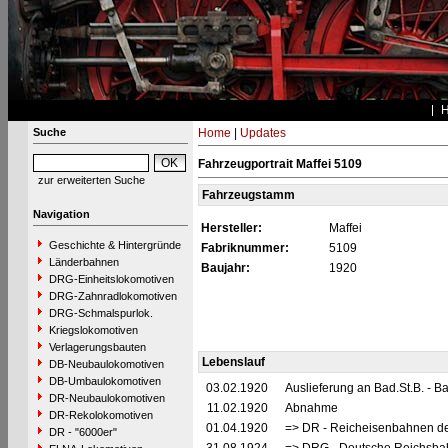
Suche
Home
|
Updates
Fahrzeugportrait Maffei 5109
zur erweiterten Suche
Fahrzeugstamm
Navigation
Hersteller:
Maffei
Geschichte & Hintergründe
Fabriknummer:
5109
Länderbahnen
Baujahr:
1920
DRG-Einheitslokomotiven
DRG-Zahnradlokomotiven
DRG-Schmalspurlok.
Kriegslokomotiven
Verlagerungsbauten
Lebenslauf
DB-Neubaulokomotiven
DB-Umbaulokomotiven
03.02.1920
Auslieferung an Bad.St.B. - 
DR-Neubaulokomotiven
11.02.1920
Abnahme
DR-Rekolokomotiven
01.04.1920
=> DR - Reicheisenbahnen de
DR - "6000er"