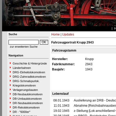
Suche
Home
|
Updates
Fahrzeugportrait Krupp 2943
zur erweiterten Suche
Fahrzeugstamm
Navigation
Hersteller:
Krupp
Geschichte & Hintergründe
Fabriknummer:
2943
Länderbahnen
Baujahr:
1943
DRG-Einheitslokomotiven
DRG-Zahnradlokomotiven
DRG-Schmalspurlok.
Kriegslokomotiven
Verlagerungsbauten
Lebenslauf
DB-Neubaulokomotiven
DB-Umbaulokomotiven
08.01.1943
Auslieferung an DRB - Deuts
DR-Neubaulokomotiven
11.01.1943
Abnahme [Reichsbahnausbes
DR-Rekolokomotiven
19.02.1945
z-Stellung [Lok anschließend 
DR - "6000er"