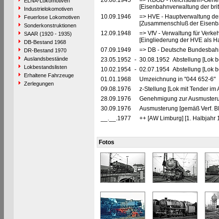
20.08.1945
=> RBGD - Reichsbahn-General
ELNA-Lokomotiven
[Eisenbahnverwaltung der brit
Industrielokomotiven
10.09.1946
=> HVE - Hauptverwaltung de
Feuerlose Lokomotiven
[Zusammenschluß der Eisenba
Sonderkonstruktionen
12.09.1948
=> VfV - Verwaltung für Verke
SAAR (1920 - 1935)
[Eingliederung der HVE als Ha
DB-Bestand 1968
07.09.1949
=> DB - Deutsche Bundesbah
DR-Bestand 1970
Auslandsbestände
23.05.1952
-
30.08.1952 Abstellung [Lok be
Lokbestandslisten
10.02.1954
-
02.07.1954 Abstellung [Lok be
Erhaltene Fahrzeuge
01.01.1968
Umzeichnung in "044 652-6"
Zerlegungen
09.08.1976
z-Stellung [Lok mit Tender im
28.09.1976
Genehmigung zur Ausmusterun
30.09.1976
Ausmusterung [gemäß Verf. B
__.__.1977
++ [AW Limburg] [1. Halbjahr 
Fotos