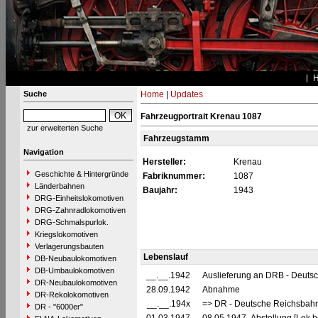
Suche
Home
|
Updates
Fahrzeugportrait Krenau 1087
zur erweiterten Suche
Fahrzeugstamm
Navigation
Hersteller:
Krenau
Geschichte & Hintergründe
Fabriknummer:
1087
Länderbahnen
Baujahr:
1943
DRG-Einheitslokomotiven
DRG-Zahnradlokomotiven
DRG-Schmalspurlok.
Kriegslokomotiven
Verlagerungsbauten
Lebenslauf
DB-Neubaulokomotiven
DB-Umbaulokomotiven
__.__.1942
Auslieferung an DRB - Deuts
DR-Neubaulokomotiven
28.09.1942
Abnahme
DR-Rekolokomotiven
__.__.194x
=> DR - Deutsche Reichsbahn
DR - "6000er"