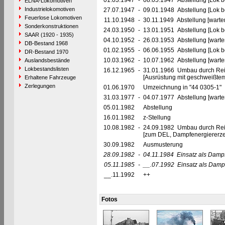
01.03.1947
-
08.05.1947 Abstellung [Lok be
ELNA-Lokomotiven
Industrielokomotiven
27.07.1947
-
09.01.1948 Abstellung [Lok be
Feuerlose Lokomotiven
11.10.1948
-
30.11.1949 Abstellung [warte
Sonderkonstruktionen
24.03.1950
-
13.01.1951 Abstellung [Lok be
SAAR (1920 - 1935)
04.10.1952
-
26.03.1953 Abstellung [warte
DB-Bestand 1968
01.02.1955
-
06.06.1955 Abstellung [Lok be
DR-Bestand 1970
10.03.1962
-
10.07.1962 Abstellung [warte
Auslandsbestände
Lokbestandslisten
16.12.1965
-
31.01.1966 Umbau durch Re
[Ausrüstung mit geschweißte
Erhaltene Fahrzeuge
Zerlegungen
01.06.1970
Umzeichnung in "44 0305-1"
31.03.1977
-
04.07.1977 Abstellung [warte
05.01.1982
Abstellung
16.01.1982
z-Stellung
10.08.1982
-
24.09.1982 Umbau durch Re
[zum DEL, Dampfenergiererze
30.09.1982
Ausmusterung
28.09.1982
-
04.11.1984
Einsatz als Damp
05.11.1985
-
__.07.1992
Einsatz als Damp
__.11.1992
++
Fotos