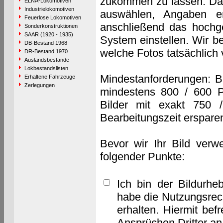
zukommen zu lassen. Das 
ELNA-Lokomotiven
Industrielokomotiven
auswählen, Angaben e
Feuerlose Lokomotiven
anschließend das hochge
Sonderkonstruktionen
SAAR (1920 - 1935)
System einstellen. Wir b
DB-Bestand 1968
welche Fotos tatsächlich
DR-Bestand 1970
Auslandsbestände
Lokbestandslisten
Mindestanforderungen: B
Erhaltene Fahrzeuge
Zerlegungen
mindestens 800 / 600 P
Bilder mit exakt 750 
Bearbeitungszeit erspare
Bevor wir Ihr Bild verw
folgender Punkte:
Ich bin der Bildurhe
habe die Nutzungsrec
erhalten. Hiermit bef
Ansprüchen Dritter a