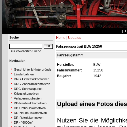
Suche
Home
|
Updates
Fahrzeugportrait BLW 15256
zur erweiterten Suche
Fahrzeugstamm
Navigation
Hersteller:
BLW
Geschichte & Hintergründe
Fabriknummer:
15256
Länderbahnen
Baujahr:
1942
DRG-Einheitslokomotiven
DRG-Zahnradlokomotiven
DRG-Schmalspurlok.
Kriegslokomotiven
Verlagerungsbauten
Upload eines Fotos die
DB-Neubaulokomotiven
DB-Umbaulokomotiven
DR-Neubaulokomotiven
DR-Rekolokomotiven
Nutzen Sie die Möglichke
DR - "6000er"