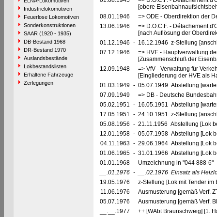
01.08.1945
=> D.O.C.F. - Détachement d'
ELNA-Lokomotiven
[obere Eisenbahnaufsichtsbeh
Industrielokomotiven
08.01.1946
=> ODE - Oberdirektion der D
Feuerlose Lokomotiven
Sonderkonstruktionen
13.06.1946
=> D.O.C.F. - Détachement d'
[nach Auflösung der Oberdire
SAAR (1920 - 1935)
DB-Bestand 1968
01.12.1946
-
16.12.1946 z-Stellung [ansch
DR-Bestand 1970
07.12.1946
=> HVE - Hauptverwaltung de
Auslandsbestände
[Zusammenschluß der Eisenba
Lokbestandslisten
12.09.1948
=> VfV - Verwaltung für Verke
Erhaltene Fahrzeuge
[Eingliederung der HVE als Ha
Zerlegungen
01.03.1949
-
05.07.1949 Abstellung [warte
07.09.1949
=> DB - Deutsche Bundesbahn
05.02.1951
-
16.05.1951 Abstellung [warte
17.05.1951
-
24.10.1951 z-Stellung [ansch
05.08.1956
-
21.11.1956 Abstellung [Lok be
12.01.1958
-
05.07.1958 Abstellung [Lok be
04.11.1963
-
29.06.1964 Abstellung [Lok be
01.06.1965
-
31.01.1966 Abstellung [Lok be
01.01.1968
Umzeichnung in "044 888-6"
__.01.1976
-
__.02.1976
Einsatz als Heiz
19.05.1976
z-Stellung [Lok mit Tender i
11.06.1976
Ausmusterung [gemäß Verf. Z
05.07.1976
Ausmusterung [gemäß Verf. 
__.__.1977
++ [WAbt Braunschweig] [1. Ha