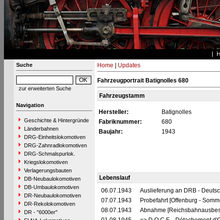
Suche
Home
|
Updates
Fahrzeugportrait Batignolles 680
zur erweiterten Suche
Fahrzeugstamm
Navigation
Hersteller:
Batignolles
Geschichte & Hintergründe
Fabriknummer:
680
Länderbahnen
Baujahr:
1943
DRG-Einheitslokomotiven
DRG-Zahnradlokomotiven
DRG-Schmalspurlok.
Kriegslokomotiven
Verlagerungsbauten
Lebenslauf
DB-Neubaulokomotiven
DB-Umbaulokomotiven
06.07.1943
Auslieferung an DRB - Deuts
DR-Neubaulokomotiven
07.07.1943
Probefahrt [Offenburg - Somm
DR-Rekolokomotiven
08.07.1943
Abnahme [Reichsbahnausbess
DR - "6000er"