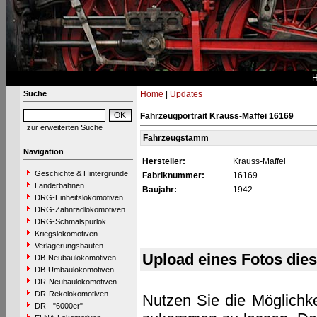
Suche
Home
|
Updates
Fahrzeugportrait Krauss-Maffei 16169
zur erweiterten Suche
Fahrzeugstamm
Navigation
Hersteller:
Krauss-Maffei
Geschichte & Hintergründe
Fabriknummer:
16169
Länderbahnen
Baujahr:
1942
DRG-Einheitslokomotiven
DRG-Zahnradlokomotiven
DRG-Schmalspurlok.
Kriegslokomotiven
Verlagerungsbauten
Upload eines Fotos die
DB-Neubaulokomotiven
DB-Umbaulokomotiven
DR-Neubaulokomotiven
DR-Rekolokomotiven
Nutzen Sie die Möglichke
DR - "6000er"