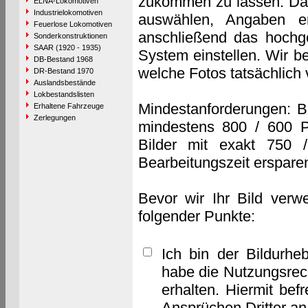
zukommen zu lassen. Das 
ELNA-Lokomotiven
Industrielokomotiven
auswählen, Angaben e
Feuerlose Lokomotiven
anschließend das hochge
Sonderkonstruktionen
SAAR (1920 - 1935)
System einstellen. Wir b
DB-Bestand 1968
welche Fotos tatsächlich
DR-Bestand 1970
Auslandsbestände
Lokbestandslisten
Mindestanforderungen: B
Erhaltene Fahrzeuge
Zerlegungen
mindestens 800 / 600 P
Bilder mit exakt 750 
Bearbeitungszeit erspare
Bevor wir Ihr Bild verw
folgender Punkte:
Ich bin der Bildurhe
habe die Nutzungsrec
erhalten. Hiermit bef
Ansprüchen Dritter a