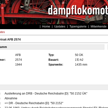
Home
Updates
Typengalerie
Mitwirkende
tes
trait AFB 2574
tamm
AFB
Typ:
50 ÜK
mer:
2574
Bauart:
1'E-h2
1944
Spurweite:
1435 mm
4
Auslieferung an DRB - Deutsche Reichsbahn [D] "50 2152 ÜK"
4
Abnahme
x
=> DR - Deutsche Reichsbahn [D] "50 2152"