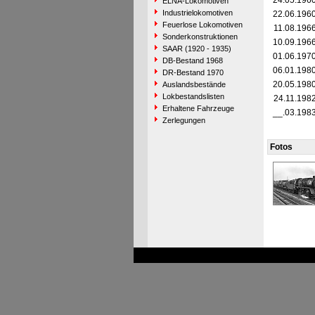
24.05.196
ELNA-Lokomotiven
Industrielokomotiven
22.06.196
Feuerlose Lokomotiven
11.08.196
Sonderkonstruktionen
10.09.196
SAAR (1920 - 1935)
01.06.197
DB-Bestand 1968
06.01.198
DR-Bestand 1970
20.05.198
Auslandsbestände
Lokbestandslisten
24.11.198
Erhaltene Fahrzeuge
__.03.198
Zerlegungen
Fotos