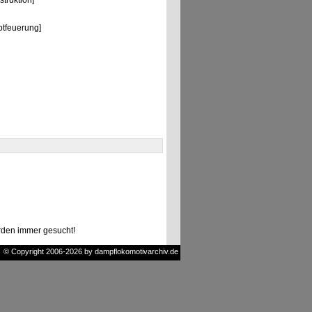
truktion]
tfeuerung]
den immer gesucht!
© Copyright 2006-2026 by dampflokomotivarchiv.de