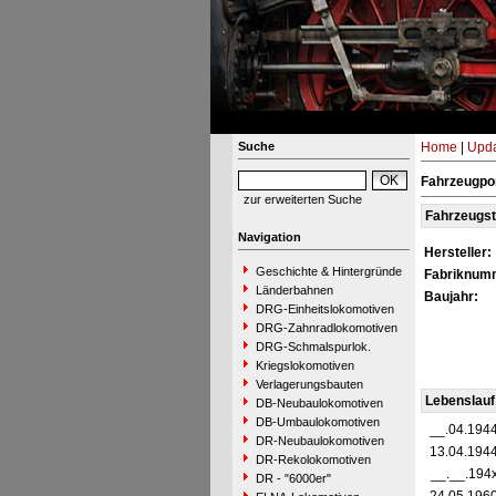
Suche
Home
|
Upda
Fahrzeugpor
zur erweiterten Suche
Fahrzeugs
Navigation
Hersteller:
Geschichte & Hintergründe
Fabriknum
Länderbahnen
Baujahr:
DRG-Einheitslokomotiven
DRG-Zahnradlokomotiven
DRG-Schmalspurlok.
Kriegslokomotiven
Verlagerungsbauten
Lebenslauf
DB-Neubaulokomotiven
DB-Umbaulokomotiven
__.04.194
DR-Neubaulokomotiven
13.04.194
DR-Rekolokomotiven
__.__.194
DR - "6000er"