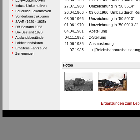
20.06.1960
-
27.07.1960 Umbau durch Reic
ELNA-Lokomotiven
Industrielokomotiven
27.07.1960
Umzeichnung in "50 3614"
Feuerlose Lokomotiven
26.04.1966
-
03.06.1966 Umbau durch Rei
Sonderkonstruktionen
03.06.1966
Umzeichnung in "50 5013"
SAAR (1920 - 1935)
01.06.1970
Umzeichnung in "50 0013-8"
DB-Bestand 1968
04.04.1981
Abstellung
DR-Bestand 1970
04.11.1982
z-Stellung
Auslandsbestände
Lokbestandslisten
11.06.1985
Ausmusterung
Erhaltene Fahrzeuge
__.07.1985
++ [Reichsbahnausbesserung
Zerlegungen
Fotos
Ergänzungen zum Leb