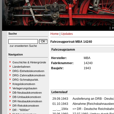
Suche
Home
|
Updates
Fahrzeugportrait MBA 14240
zur erweiterten Suche
Fahrzeugstamm
Navigation
Hersteller:
MBA
Geschichte & Hintergründe
Fabriknummer:
14240
Länderbahnen
Baujahr:
1943
DRG-Einheitslokomotiven
DRG-Zahnradlokomotiven
DRG-Schmalspurlok.
Kriegslokomotiven
Verlagerungsbauten
Lebenslauf
DB-Neubaulokomotiven
DB-Umbaulokomotiven
29.09.1943
Auslieferung an DRB - Deuts
DR-Neubaulokomotiven
01.10.1943
Abnahme [Reichsbahnausbes
DR-Rekolokomotiven
__.__.194x
=> DR - Deutsche Reichsbahn
DR - "6000er"