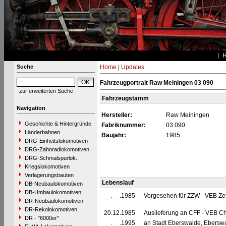
Suche
Home
|
Updates
Fahrzeugportrait Raw Meiningen 03 090
zur erweiterten Suche
Fahrzeugstamm
Navigation
Hersteller:
Raw Meiningen
Geschichte & Hintergründe
Fabriknummer:
03 090
Länderbahnen
Baujahr:
1985
DRG-Einheitslokomotiven
DRG-Zahnradlokomotiven
DRG-Schmalspurlok.
Kriegslokomotiven
Verlagerungsbauten
Lebenslauf
DB-Neubaulokomotiven
DB-Umbaulokomotiven
__.__.1985
Vorgesehen für ZZW - VEB Zel
DR-Neubaulokomotiven
DR-Rekolokomotiven
20.12.1985
Auslieferung an CFF - VEB C
DR - "6000er"
__.__.1995
an Stadt Eberswalde, Ebersw