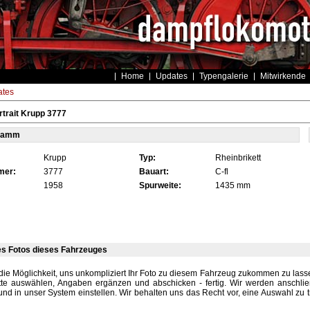
Home
Updates
Typengalerie
Mitwirkende
tes
trait Krupp 3777
tamm
Krupp
Typ:
Rheinbrikett
mer:
3777
Bauart:
C-fl
1958
Spurweite:
1435 mm
es Fotos dieses Fahrzeuges
die Möglichkeit, uns unkompliziert Ihr Foto zu diesem Fahrzeug zukommen zu lassen
tte auswählen, Angaben ergänzen und abschicken - fertig. Wir werden anschli
und in unser System einstellen. Wir behalten uns das Recht vor, eine Auswahl zu t