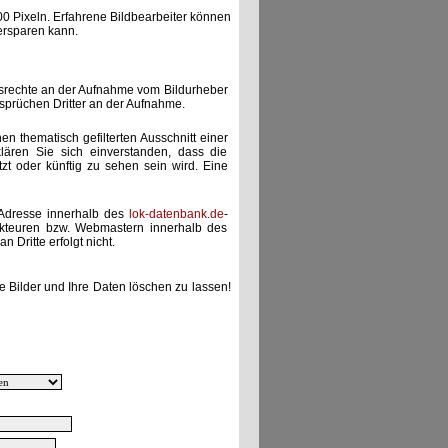
00 Pixeln. Erfahrene Bildbearbeiter können
ersparen kann.
gsrechte an der Aufnahme vom Bildurheber
nsprüchen Dritter an der Aufnahme.
nen thematisch gefilterten Ausschnitt einer
lären Sie sich einverstanden, dass die
etzt oder künftig zu sehen sein wird. Eine
-Adresse innerhalb des
lok-datenbank.de
-
akteuren bzw. Webmastern innerhalb des
 Dritte erfolgt nicht.
e Bilder und Ihre Daten löschen zu lassen!