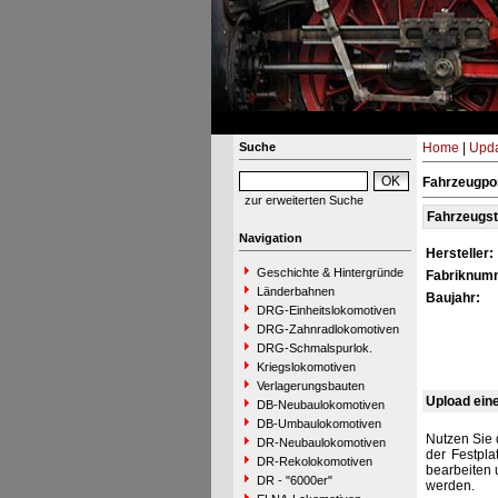
Suche
Home
|
Upda
Fahrzeugpor
zur erweiterten Suche
Fahrzeugs
Navigation
Hersteller:
Geschichte & Hintergründe
Fabriknum
Länderbahnen
Baujahr:
DRG-Einheitslokomotiven
DRG-Zahnradlokomotiven
DRG-Schmalspurlok.
Kriegslokomotiven
Verlagerungsbauten
Upload ein
DB-Neubaulokomotiven
DB-Umbaulokomotiven
Nutzen Sie 
DR-Neubaulokomotiven
der Festpla
DR-Rekolokomotiven
bearbeiten 
DR - "6000er"
werden.