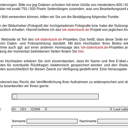
rderungen: Bitte nur jpg-Dateien schicken mit einer Größe von mindestens 800 / 6
lder mit exakt 750 / 500 Pixeln Seitenlängen zusenden, was uns Bearbeitungszeit 
hr Bild verwenden können, bitten wir Sie um die Bestätigung folgender Punkte:
in der Bildurheber (Fotograf) der hochgeladenen Fotografie bzw. habe die Nutzun
ücklich erhalten. Hiermit befreie ich das
lok-datenbank.de
-Projekt von jeglichen A
 Webseite ist Teil des
lok-datenbank.de
-Projektes. Das heißt, dass diese Seite ei
ren Daten- und Fotosammlung darstellt. Mit dem Hochladen Ihres Bildes erk
ahme auch ggf. auf einer anderen Homepage des
lok-datenbank.de
-Projektes j
stung der momentan betriebenen Seiten finden Sie
hier
.
em Hochladen erklären Sie sich einverstanden, dass Ihr Name und Ihre E-Mail
ktes für eventuelle Rückfragen elektronisch gespeichert werden und den Red
ktes ausschließlich für diesen Zweck zur Verfügung gestellt wird. Eine Herausgabe an
ederzeit das Recht, der Veröffentlichung Ihrer Aufnahmen zu widersprechen und di
zu beantworten wir Ihnen gerne.
:
Vorname
Nachname