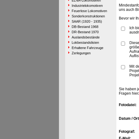
ELNA-Lokomotiven
Mindestanfo
Industrielokomotiven
uns auch Bi
Feuerlose Lokomotiven
Sonderkonstruktionen
Bevor wir I
SAAR (1920 - 1935)
DB-Bestand 1968
Ich b
DR-Bestand 1970
ausdr
Auslandsbestände
Lokbestandslisten
Diese
größe
Erhaltene Fahrzeuge
Aufn
Zerlegungen
Aufli
Mit d
Proje
Proje
Sie haben j
Fragen hier
Fotodatei:
Datum / Ort
Fotograf:
E-Mail: