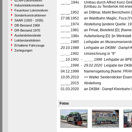
ELNA-Lokomotiven
__.__.194x
Umbau durch Alfred Kunz G
Industrielokomotiven
[Umbau zu Tenderlok mit erwe
Feuerlose Lokomotiven
__.__.1952
an Dittmar, Markt Berolzheim 
Sonderkonstruktionen
27.08.1952
an Waldbahn Maglic, Foca [Y
SAAR (1920 - 1935)
__.__.1974
Abstellung [andere Quelle: 19
DB-Bestand 1968
__.__.1981
an Privat, Bielefeld [D] [Nam
DR-Bestand 1970
Auslandsbestände
__.__.198x
Aufarbeitung [D] [in Werksta
Lokbestandslisten
__.__.1985
Leihgabe an Museumseisenba
Erhaltene Fahrzeuge
20.10.1988
Leihgabe an DKBM - Dampf-Kle
Zerlegungen
__.__.1991
Umzeichnung in
"9"
__.10.1991
-
__.__.1996
Leihgabe an BPE 
__.__.1996
-
29.02.2020
Leigabe bei DKBM
04.12.1999
Namensgebung [Name: FRA
10.05.2010
=> Walter Seidensticker Eisen
__.__.2015
Abstellung
01.03.2020
an DKBM - Dampf-Kleinbahn M
Fotos