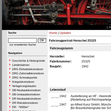
Suche
Home
|
Updates
Fahrzeugportrait Henschel 25325
zur erweiterten Suche
Fahrzeugstamm
Navigation
Hersteller:
Henschel
Geschichte & Hintergründe
Fabriknummer:
25325
Länderbahnen
Baujahr:
1942
DRG-Einheitslokomotiven
DRG-Zahnradlokomotiven
DRG-Schmalspurlok.
Kriegslokomotiven
Verlagerungsbauten
Lebenslauf
DB-Neubaulokomotiven
DB-Umbaulokomotiven
__.__.1942
Auslieferung an HF - Heeresf
DR-Neubaulokomotiven
[Abstellung auf Reichsparteig
DR-Rekolokomotiven
__.__.1947
an Alfred Kunz GmbH, Münch
DR - "6000er"
[für Braunkohlengrube bei Sc