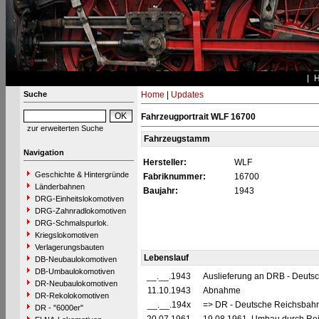
Suche
Home
|
Updates
Fahrzeugportrait WLF 16700
zur erweiterten Suche
Fahrzeugstamm
Navigation
Hersteller:
WLF
Geschichte & Hintergründe
Fabriknummer:
16700
Länderbahnen
Baujahr:
1943
DRG-Einheitslokomotiven
DRG-Zahnradlokomotiven
DRG-Schmalspurlok.
Kriegslokomotiven
Verlagerungsbauten
Lebenslauf
DB-Neubaulokomotiven
DB-Umbaulokomotiven
__.__.1943
Auslieferung an DRB - Deuts
DR-Neubaulokomotiven
11.10.1943
Abnahme
DR-Rekolokomotiven
__.__.194x
=> DR - Deutsche Reichsbahn
DR - "6000er"