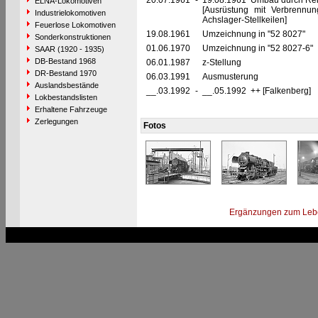
20.07.1961
-
19.08.1961 Umbau durch Rei
ELNA-Lokomotiven
[Ausrüstung mit Verbrennu
Industrielokomotiven
Achslager-Stellkeilen]
Feuerlose Lokomotiven
19.08.1961
Umzeichnung in "52 8027"
Sonderkonstruktionen
01.06.1970
Umzeichnung in "52 8027-6"
SAAR (1920 - 1935)
DB-Bestand 1968
06.01.1987
z-Stellung
DR-Bestand 1970
06.03.1991
Ausmusterung
Auslandsbestände
__.03.1992
-
__.05.1992 ++ [Falkenberg]
Lokbestandslisten
Erhaltene Fahrzeuge
Zerlegungen
Fotos
Ergänzungen zum Leb