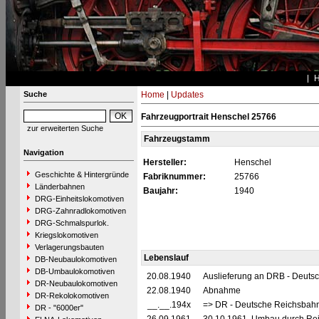
Suche
Home
|
Updates
Fahrzeugportrait Henschel 25766
zur erweiterten Suche
Fahrzeugstamm
Navigation
Hersteller:
Henschel
Geschichte & Hintergründe
Fabriknummer:
25766
Länderbahnen
Baujahr:
1940
DRG-Einheitslokomotiven
DRG-Zahnradlokomotiven
DRG-Schmalspurlok.
Kriegslokomotiven
Verlagerungsbauten
Lebenslauf
DB-Neubaulokomotiven
DB-Umbaulokomotiven
20.08.1940
Auslieferung an DRB - Deuts
DR-Neubaulokomotiven
22.08.1940
Abnahme
DR-Rekolokomotiven
__.__.194x
=> DR - Deutsche Reichsbahn
DR - "6000er"