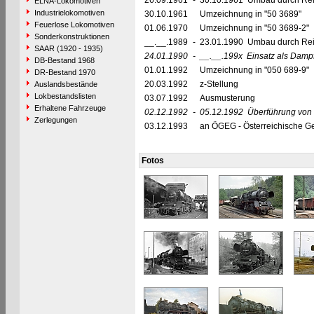
26.09.1961
-
30.10.1961 Umbau durch Reic
ELNA-Lokomotiven
Industrielokomotiven
30.10.1961
Umzeichnung in "50 3689"
Feuerlose Lokomotiven
01.06.1970
Umzeichnung in "50 3689-2"
Sonderkonstruktionen
__.__.1989
-
23.01.1990 Umbau durch Rei
SAAR (1920 - 1935)
24.01.1990
-
__.__.199x
Einsatz als Damp
DB-Bestand 1968
01.01.1992
Umzeichnung in "050 689-9"
DR-Bestand 1970
20.03.1992
z-Stellung
Auslandsbestände
Lokbestandslisten
03.07.1992
Ausmusterung
Erhaltene Fahrzeuge
02.12.1992
-
05.12.1992
Überführung von 
Zerlegungen
03.12.1993
an ÖGEG - Österreichische Ges
Fotos