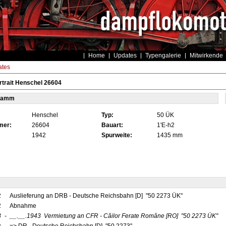
Home
Updates
Typengalerie
Mitwirkende
tes
trait Henschel 26604
tamm
Henschel
Typ:
50 ÜK
mer:
26604
Bauart:
1'E-h2
1942
Spurweite:
1435 mm
2
Auslieferung an DRB - Deutsche Reichsbahn [D] "50 2273 ÜK"
2
Abnahme
3
-
__.__.1943
Vermietung an CFR - Căilor Ferate Române
[RO]
"50 2273 ÜK"