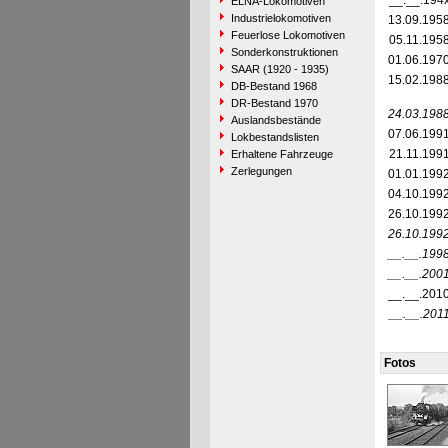
__.__.194
ELNA-Lokomotiven
Industrielokomotiven
13.09.195
Feuerlose Lokomotiven
05.11.195
Sonderkonstruktionen
01.06.197
SAAR (1920 - 1935)
15.02.198
DB-Bestand 1968
DR-Bestand 1970
24.03.198
Auslandsbestände
07.06.199
Lokbestandslisten
21.11.199
Erhaltene Fahrzeuge
Zerlegungen
01.01.199
04.10.199
26.10.199
26.10.199
__.__.199
__.__.200
__.__.201
__.__.201
Fotos