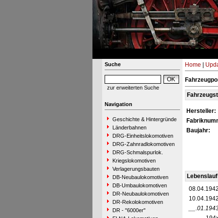
Suche
Home
|
Upda
Fahrzeugpor
zur erweiterten Suche
Fahrzeugs
Navigation
Hersteller:
Geschichte & Hintergründe
Fabriknum
Länderbahnen
Baujahr:
DRG-Einheitslokomotiven
DRG-Zahnradlokomotiven
DRG-Schmalspurlok.
Kriegslokomotiven
Verlagerungsbauten
Lebenslauf
DB-Neubaulokomotiven
DB-Umbaulokomotiven
08.04.194
DR-Neubaulokomotiven
10.04.194
DR-Rekolokomotiven
__.01.194
DR - "6000er"