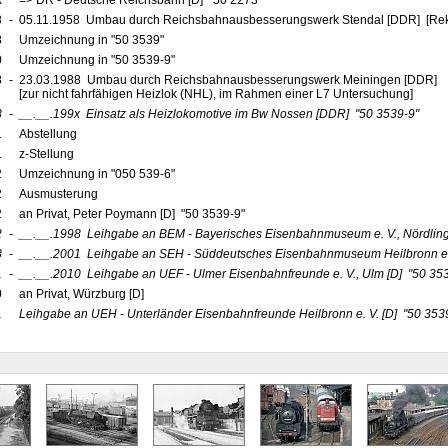
x
=> DR - Deutsche Reichsbahn [D] "50 2273"
8
-
05.11.1958 Umbau durch Reichsbahnausbesserungswerk Stendal [DDR] [Reko
8
Umzeichnung in "50 3539"
0
Umzeichnung in "50 3539-9"
8
-
23.03.1988 Umbau durch Reichsbahnausbesserungswerk Meiningen [DDR]
[zur nicht fahrfähigen Heizlok (NHL), im Rahmen einer L7 Untersuchung]
8
-
__.__.199x
Einsatz als Heizlokomotive im Bw Nossen
[DDR]
"50 3539-9"
1
Abstellung
1
z-Stellung
2
Umzeichnung in "050 539-6"
2
Ausmusterung
2
an Privat, Peter Poymann [D] "50 3539-9"
2
-
__.__.1998
Leihgabe an BEM - Bayerisches Eisenbahnmuseum e. V., Nördlin
8
-
__.__.2001
Leihgabe an SEH - Süddeutsches Eisenbahnmuseum Heilbronn e. 
1
-
__.__.2010
Leihgabe an UEF - Ulmer Eisenbahnfreunde e. V., Ulm
[D]
"50 35
0
an Privat, Würzburg [D]
1
Leihgabe an UEH - Unterländer Eisenbahnfreunde Heilbronn e. V.
[D]
"50 353