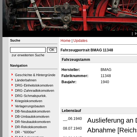
Suche
Home
|
Updates
Fahrzeugportrait BMAG 11348
zur erweiterten Suche
Fahrzeugstamm
Navigation
Hersteller:
BMAG
Geschichte & Hintergründe
Fabriknummer:
11348
Länderbahnen
Baujahr:
1940
DRG-Einheitslokomotiven
DRG-Zahnradlokomotiven
DRG-Schmalspurlok.
Kriegslokomotiven
Verlagerungsbauten
Lebenslauf
DB-Neubaulokomotiven
DB-Umbaulokomotiven
__.06.1940
Auslieferung an
DR-Neubaulokomotiven
DR-Rekolokomotiven
08.07.1940
Abnahme [Reich
DR - "6000er"