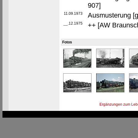
907]
11.09.1973
Ausmusterung [g
__.12.1975
++ [AW Braunsc
Fotos
Ergänzungen zum Leb