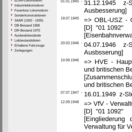
ELNA-Lokomotiven
01.01.1945
-
31.12.1945 z-St
Industrielokomotiven
Ausbesserung]
Feuerlose Lokomotiven
Sonderkonstruktionen
19.07.1945
=> OBL-USZ - Ob
SAAR (1920 - 1935)
DB-Bestand 1968
[D] "01 1092"
DR-Bestand 1970
[Eisenbahnverwa
Auslandsbestände
Lokbestandslisten
20.03.1946
-
04.07.1946 z-St
Erhaltene Fahrzeuge
Zerlegungen
Ausbsserung]
10.09.1946
=> HVE - Haupt
und britischen 
[Zusammenschlu
und britischen 
07.07.1947
-
16.01.1949 z-St
12.09.1948
=> VfV - Verwalt
[D] "01 1092"
[Eingliederung
Verwaltung für V