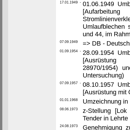
17.01.1949
-
01.06.1949 Umb
[Aufarbeit
Stromlinienve
Umlaufblechen s
und 44, im Rahm
07.09.1949
=> DB - Deutsc
01.09.1954
-
28.09.1954 Umb
[Ausrüstung 
28970/1954) u
Untersuchung)
07.09.1957
-
08.10.1957 Umb
[Ausrüstung mit 
01.01.1968
Umzeichnung in 
08.06.1973
z-Stellung [Lo
Tender in Lehrte 
24.08.1973
Genehmigung z