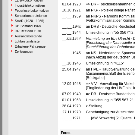
ELNA-Lokomotiven
01.04.1920
=> DR - Reichseisenbahnen d
Industrielokomotiven
10.10.1921
an PKP - Polskie koleje Pańs
Feuerlose Lokomotiven
Sonderkonstruktionen
__.__.1939
an NKPS - Narodnii Kommisar
[Volkskommisariat der Kommun
SAAR (1920 - 1935)
DB-Bestand 1968
__.__.194x
an DRB - Deutsche Reichsbahn
DR-Bestand 1970
__.__.1944
Umzeichnung in "55 3567" [2.
Auslandsbestände
__.09.1944
Vermietung an Bbv Utrecht - D
Lokbestandslisten
[Einrichtung der Dienststelle
Erhaltene Fahrzeuge
[Durchführung des Bahnbetri
Zerlegungen
__.__.1945
an NS - Nederlandse Spoorwe
[nach Abzug der deutschen B
__.10.1945
Umzeichnung in "4115"
25.04.1947
an HVE - Hauptverwaltung de
[Zusammenschluß der Eisenba
[Rückgabe]
12.09.1948
=> VfV - Verwaltung für Verke
[Eingliederung der HVE als Ha
07.09.1949
=> DB - Deutsche Bundesbah
01.01.1968
Umzeichnung in "055 567-2"
28.04.1970
z-Stellung
27.11.1970
Genehmigung zur Ausmusteru
__.__.1971
++ [AW Schwerte] [2. Quartal 
Fotos