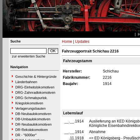
Suche
Home
|
Updates
Fahrzeugportrait Schichau 2216
zur erweiterten Suche
Fahrzeugstamm
Navigation
Hersteller:
Schichau
Geschichte & Hintergründe
Fabriknummer:
2216
Länderbahnen
Baujahr:
1914
DRG-Einheitslokomotiven
DRG-Zahnradlokomotiven
DRG-Schmalspurlok.
Kriegslokomotiven
Verlagerungsbauten
Lebenslauf
DB-Neubaulokomotiven
DB-Umbaulokomotiven
__.__.1914
Auslieferung an KED Königsbe
DR-Neubaulokomotiven
Königliche Eisenbahndirektio
DR-Rekolokomotiven
__.__.1914
Abnahme
DR - "6000er"
__.11.1918
=> ED Königsberg - Preußisc