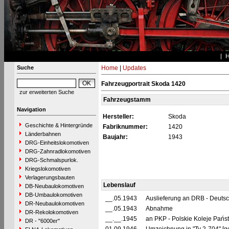
Suche
Home
|
Updates
Fahrzeugportrait Skoda 1420
zur erweiterten Suche
Fahrzeugstamm
Navigation
Hersteller:
Skoda
Geschichte & Hintergründe
Fabriknummer:
1420
Länderbahnen
Baujahr:
1943
DRG-Einheitslokomotiven
DRG-Zahnradlokomotiven
DRG-Schmalspurlok.
Kriegslokomotiven
Verlagerungsbauten
Lebenslauf
DB-Neubaulokomotiven
DB-Umbaulokomotiven
__.05.1943
Auslieferung an DRB - Deuts
DR-Neubaulokomotiven
__.05.1943
Abnahme
DR-Rekolokomotiven
__.__.1945
an PKP - Polskie Koleje Pań
DR - "6000er"