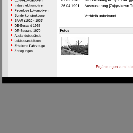
01.09.1946
Umzeichnung in "Ty 2-704" [g
ELNA-Lokomotiven
Industrielokomotiven
26.04.1991
Ausmusterung [Zajączkowo T
Feuerlose Lokomotiven
Sonderkonstruktionen
Verbleib unbekannt
SAAR (1920 - 1935)
DB-Bestand 1968
Fotos
DR-Bestand 1970
Auslandsbestände
Lokbestandslisten
Erhaltene Fahrzeuge
Zerlegungen
Ergänzungen zum Leb