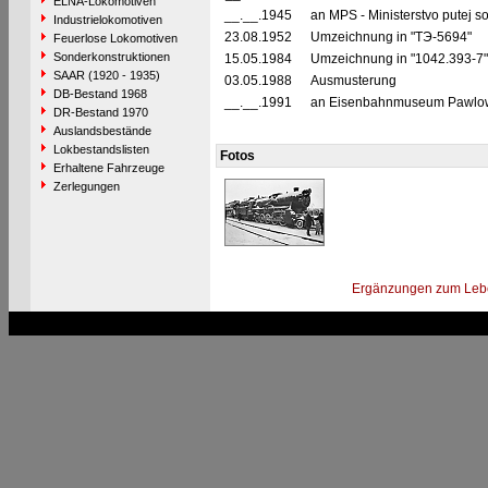
ELNA-Lokomotiven
__.__.1945
an MPS - Ministerstvo putej 
Industrielokomotiven
23.08.1952
Umzeichnung in "TЭ-5694"
Feuerlose Lokomotiven
Sonderkonstruktionen
15.05.1984
Umzeichnung in "1042.393-7
SAAR (1920 - 1935)
03.05.1988
Ausmusterung
DB-Bestand 1968
__.__.1991
an Eisenbahnmuseum Pawlowsk
DR-Bestand 1970
Auslandsbestände
Lokbestandslisten
Fotos
Erhaltene Fahrzeuge
Zerlegungen
Ergänzungen zum Leb