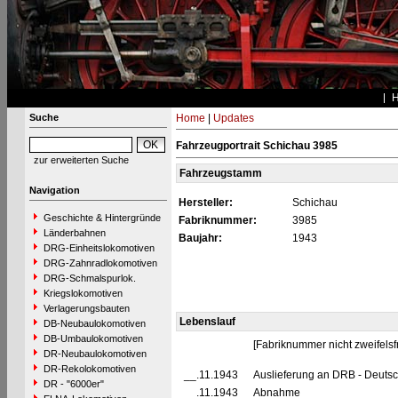
Suche
Home
|
Updates
Fahrzeugportrait Schichau 3985
zur erweiterten Suche
Fahrzeugstamm
Navigation
Hersteller:
Schichau
Geschichte & Hintergründe
Fabriknummer:
3985
Länderbahnen
Baujahr:
1943
DRG-Einheitslokomotiven
DRG-Zahnradlokomotiven
DRG-Schmalspurlok.
Kriegslokomotiven
Verlagerungsbauten
Lebenslauf
DB-Neubaulokomotiven
DB-Umbaulokomotiven
[Fabriknummer nicht zweifelsfr
DR-Neubaulokomotiven
DR-Rekolokomotiven
__.11.1943
Auslieferung an DRB - Deuts
DR - "6000er"
__.11.1943
Abnahme