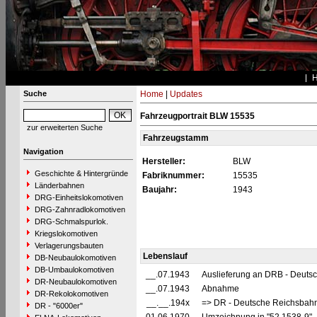
Suche
Home
|
Updates
Fahrzeugportrait BLW 15535
zur erweiterten Suche
Fahrzeugstamm
Navigation
Hersteller:
BLW
Geschichte & Hintergründe
Fabriknummer:
15535
Länderbahnen
Baujahr:
1943
DRG-Einheitslokomotiven
DRG-Zahnradlokomotiven
DRG-Schmalspurlok.
Kriegslokomotiven
Verlagerungsbauten
Lebenslauf
DB-Neubaulokomotiven
DB-Umbaulokomotiven
__.07.1943
Auslieferung an DRB - Deuts
DR-Neubaulokomotiven
__.07.1943
Abnahme
DR-Rekolokomotiven
__.__.194x
=> DR - Deutsche Reichsbahn
DR - "6000er"