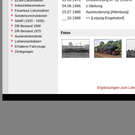
01.06.1970
Umzeichnung in "52 1538-9"
ELNA-Lokomotiven
Industrielokomotiven
04.06.1986
z-Stellung
Feuerlose Lokomotiven
25.07.1986
Ausmusterung [Altenburg]
Sonderkonstruktionen
__.10.1986
++ [Leipzig-Engelsdorf]
SAAR (1920 - 1935)
DB-Bestand 1968
DR-Bestand 1970
Fotos
Auslandsbestände
Lokbestandslisten
Erhaltene Fahrzeuge
Zerlegungen
Ergänzungen zum Leb