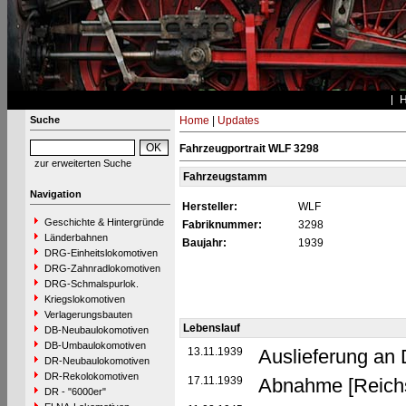
Suche
Home
|
Updates
Fahrzeugportrait WLF 3298
zur erweiterten Suche
Fahrzeugstamm
Navigation
Hersteller:
WLF
Geschichte & Hintergründe
Fabriknummer:
3298
Länderbahnen
Baujahr:
1939
DRG-Einheitslokomotiven
DRG-Zahnradlokomotiven
DRG-Schmalspurlok.
Kriegslokomotiven
Verlagerungsbauten
Lebenslauf
DB-Neubaulokomotiven
DB-Umbaulokomotiven
13.11.1939
Auslieferung an
DR-Neubaulokomotiven
DR-Rekolokomotiven
17.11.1939
Abnahme [Reichs
DR - "6000er"