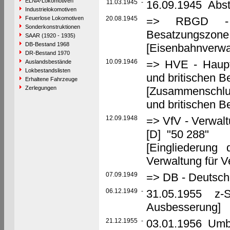
ELNA-Lokomotiven
11.03.1945
-
16.09.1945 Abste
Industrielokomotiven
Feuerlose Lokomotiven
20.08.1945
=> RBGD - Re
Sonderkonstruktionen
Besatzungszone,
SAAR (1920 - 1935)
DB-Bestand 1968
[Eisenbahnverwal
DR-Bestand 1970
10.09.1946
=> HVE - Haupt
Auslandsbestände
Lokbestandslisten
und britischen 
Erhaltene Fahrzeuge
Zerlegungen
[Zusammenschlu
und britischen 
12.09.1948
=> VfV - Verwalt
[D] "50 288"
[Eingliederung
Verwaltung für V
07.09.1949
=> DB - Deutsch
06.12.1949
-
31.05.1955 z-St
Ausbesserung]
21.12.1955
-
03.01.1956 Umb