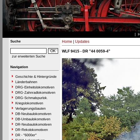
Suche
Home
|
Updates
WLF 9415 - DR "44 0059-4"
zur erweiterten Suche
Navigation
Geschichte & Hintergründe
Länderbahnen
DRG-Einheitslokomotiven
DRG-Zahnradlokomotiven
DRG-Schmalspurlok.
Kriegslokomotiven
Verlagerungsbauten
DB-Neubaulokomotiven
DB-Umbaulokomotiven
DR-Neubaulokomotiven
DR-Rekolokomotiven
DR - "6000er"