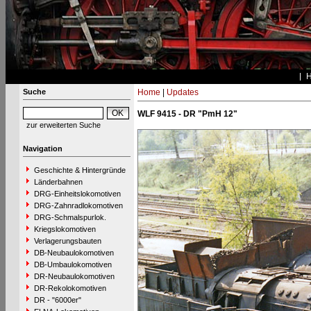
Suche
Home
|
Updates
WLF 9415 - DR "PmH 12"
zur erweiterten Suche
Navigation
Geschichte & Hintergründe
Länderbahnen
DRG-Einheitslokomotiven
DRG-Zahnradlokomotiven
DRG-Schmalspurlok.
Kriegslokomotiven
Verlagerungsbauten
DB-Neubaulokomotiven
DB-Umbaulokomotiven
DR-Neubaulokomotiven
DR-Rekolokomotiven
DR - "6000er"