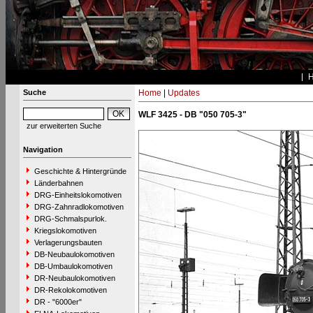
Suche
Home
|
Updates
WLF 3425 - DB "050 705-3"
zur erweiterten Suche
Navigation
Geschichte & Hintergründe
Länderbahnen
DRG-Einheitslokomotiven
DRG-Zahnradlokomotiven
DRG-Schmalspurlok.
Kriegslokomotiven
Verlagerungsbauten
DB-Neubaulokomotiven
DB-Umbaulokomotiven
DR-Neubaulokomotiven
DR-Rekolokomotiven
DR - "6000er"