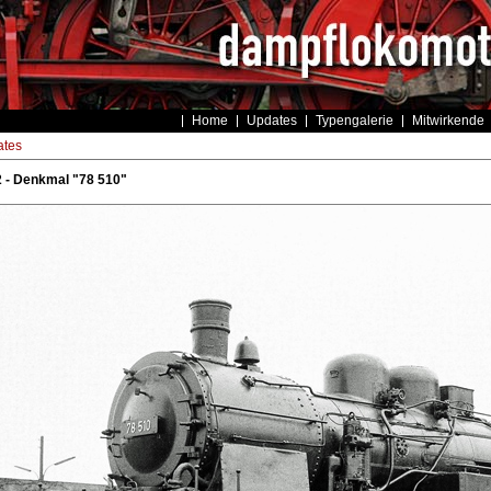
Home
Updates
Typengalerie
Mitwirkende
tes
 - Denkmal "78 510"