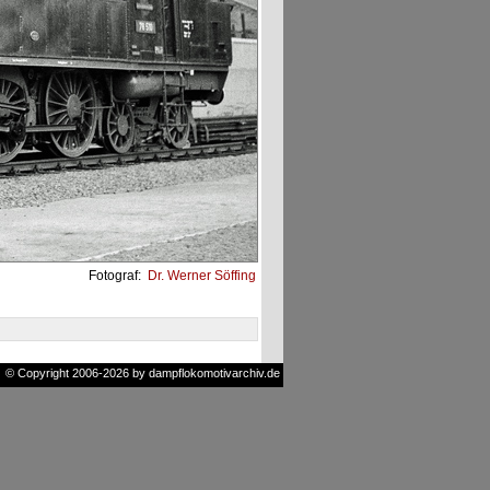
Fotograf:
Dr. Werner Söffing
© Copyright 2006-2026 by dampflokomotivarchiv.de