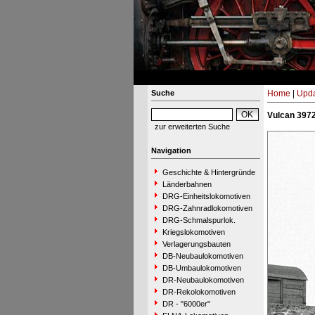
Suche
Home
|
Upda
Vulcan 3972
zur erweiterten Suche
Navigation
Geschichte & Hintergründe
Länderbahnen
DRG-Einheitslokomotiven
DRG-Zahnradlokomotiven
DRG-Schmalspurlok.
Kriegslokomotiven
Verlagerungsbauten
DB-Neubaulokomotiven
DB-Umbaulokomotiven
DR-Neubaulokomotiven
DR-Rekolokomotiven
DR - "6000er"