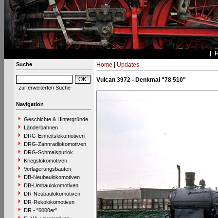
Suche
Home
|
Updates
Vulcan 3972 - Denkmal "78 510"
zur erweiterten Suche
Navigation
Geschichte & Hintergründe
Länderbahnen
DRG-Einheitslokomotiven
DRG-Zahnradlokomotiven
DRG-Schmalspurlok.
Kriegslokomotiven
Verlagerungsbauten
DB-Neubaulokomotiven
DB-Umbaulokomotiven
DR-Neubaulokomotiven
DR-Rekolokomotiven
DR - "6000er"