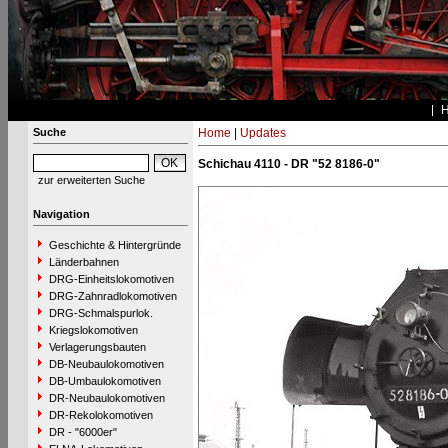
Suche
Home
|
Updates
Schichau 4110 - DR "52 8186-0"
zur erweiterten Suche
Navigation
Geschichte & Hintergründe
Länderbahnen
DRG-Einheitslokomotiven
DRG-Zahnradlokomotiven
DRG-Schmalspurlok.
Kriegslokomotiven
Verlagerungsbauten
DB-Neubaulokomotiven
DB-Umbaulokomotiven
DR-Neubaulokomotiven
DR-Rekolokomotiven
DR - "6000er"