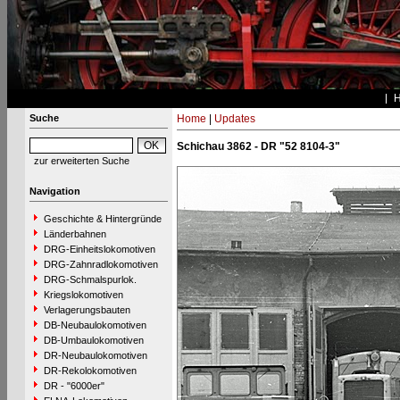
Suche
Home
|
Updates
Schichau 3862 - DR "52 8104-3"
zur erweiterten Suche
Navigation
Geschichte & Hintergründe
Länderbahnen
DRG-Einheitslokomotiven
DRG-Zahnradlokomotiven
DRG-Schmalspurlok.
Kriegslokomotiven
Verlagerungsbauten
DB-Neubaulokomotiven
DB-Umbaulokomotiven
DR-Neubaulokomotiven
DR-Rekolokomotiven
DR - "6000er"