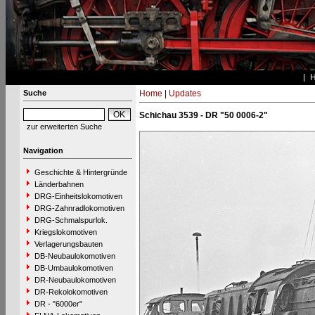
Suche
Home
|
Updates
Schichau 3539 - DR "50 0006-2"
zur erweiterten Suche
Navigation
Geschichte & Hintergründe
Länderbahnen
DRG-Einheitslokomotiven
DRG-Zahnradlokomotiven
DRG-Schmalspurlok.
Kriegslokomotiven
Verlagerungsbauten
DB-Neubaulokomotiven
DB-Umbaulokomotiven
DR-Neubaulokomotiven
DR-Rekolokomotiven
DR - "6000er"