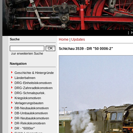
Suche
Home
|
Updates
Schichau 3539 - DR "50 0006-2"
zur erweiterten Suche
Navigation
Geschichte & Hintergründe
Länderbahnen
DRG-Einheitslokomotiven
DRG-Zahnradlokomotiven
DRG-Schmalspurlok.
Kriegslokomotiven
Verlagerungsbauten
DB-Neubaulokomotiven
DB-Umbaulokomotiven
DR-Neubaulokomotiven
DR-Rekolokomotiven
DR - "6000er"