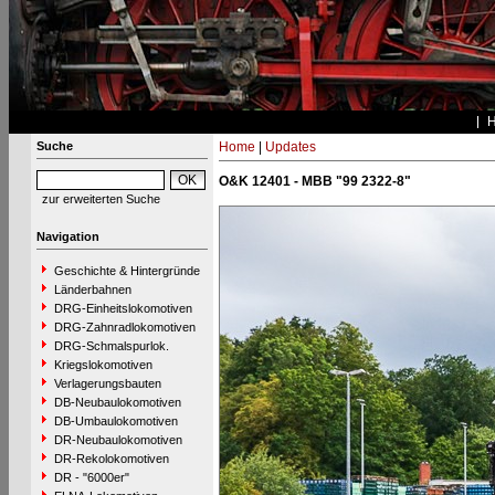
Suche
Home
|
Updates
O&K 12401 - MBB "99 2322-8"
zur erweiterten Suche
Navigation
Geschichte & Hintergründe
Länderbahnen
DRG-Einheitslokomotiven
DRG-Zahnradlokomotiven
DRG-Schmalspurlok.
Kriegslokomotiven
Verlagerungsbauten
DB-Neubaulokomotiven
DB-Umbaulokomotiven
DR-Neubaulokomotiven
DR-Rekolokomotiven
DR - "6000er"