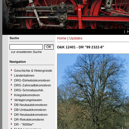
Suche
Home
|
Updates
O&K 12401 - DR "99 2322-8"
zur erweiterten Suche
Navigation
Geschichte & Hintergründe
Länderbahnen
DRG-Einheitslokomotiven
DRG-Zahnradlokomotiven
DRG-Schmalspurlok.
Kriegslokomotiven
Verlagerungsbauten
DB-Neubaulokomotiven
DB-Umbaulokomotiven
DR-Neubaulokomotiven
DR-Rekolokomotiven
DR - "6000er"