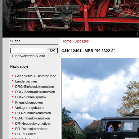
Suche
Home
|
Updates
O&K 12401 - MBB "99 2322-8"
zur erweiterten Suche
Navigation
Geschichte & Hintergründe
Länderbahnen
DRG-Einheitslokomotiven
DRG-Zahnradlokomotiven
DRG-Schmalspurlok.
Kriegslokomotiven
Verlagerungsbauten
DB-Neubaulokomotiven
DB-Umbaulokomotiven
DR-Neubaulokomotiven
DR-Rekolokomotiven
DR - "6000er"