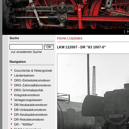
Suche
Home
|
Updates
LKM 122007 - DR "83 1007-0"
zur erweiterten Suche
Navigation
Geschichte & Hintergründe
Länderbahnen
DRG-Einheitslokomotiven
DRG-Zahnradlokomotiven
DRG-Schmalspurlok.
Kriegslokomotiven
Verlagerungsbauten
DB-Neubaulokomotiven
DB-Umbaulokomotiven
DR-Neubaulokomotiven
DR-Rekolokomotiven
DR - "6000er"