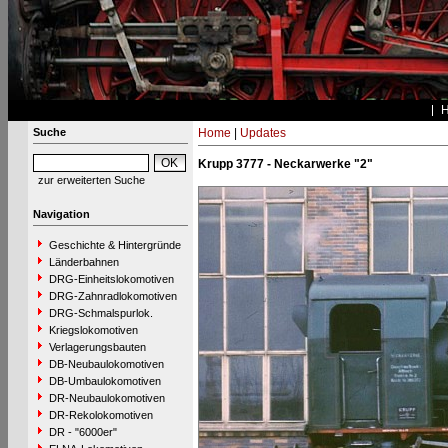
Suche
Home
|
Updates
Krupp 3777 - Neckarwerke "2"
zur erweiterten Suche
Navigation
Geschichte & Hintergründe
Länderbahnen
DRG-Einheitslokomotiven
DRG-Zahnradlokomotiven
DRG-Schmalspurlok.
Kriegslokomotiven
Verlagerungsbauten
DB-Neubaulokomotiven
DB-Umbaulokomotiven
DR-Neubaulokomotiven
DR-Rekolokomotiven
DR - "6000er"