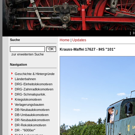
Suche
Home
|
Updates
Krauss-Maffei 17627 - IHS "101"
zur erweiterten Suche
Navigation
Geschichte & Hintergründe
Länderbahnen
DRG-Einheitslokomotiven
DRG-Zahnradlokomotiven
DRG-Schmalspurlok.
Kriegslokomotiven
Verlagerungsbauten
DB-Neubaulokomotiven
DB-Umbaulokomotiven
DR-Neubaulokomotiven
DR-Rekolokomotiven
DR - "6000er"