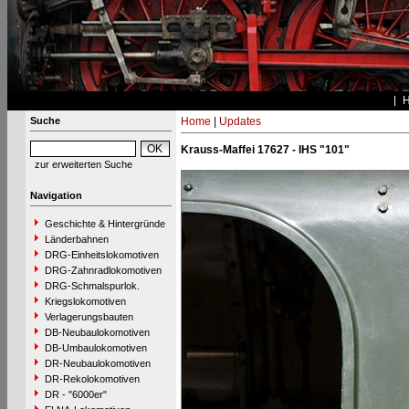
Suche
Home
|
Updates
Krauss-Maffei 17627 - IHS "101"
zur erweiterten Suche
Navigation
Geschichte & Hintergründe
Länderbahnen
DRG-Einheitslokomotiven
DRG-Zahnradlokomotiven
DRG-Schmalspurlok.
Kriegslokomotiven
Verlagerungsbauten
DB-Neubaulokomotiven
DB-Umbaulokomotiven
DR-Neubaulokomotiven
DR-Rekolokomotiven
DR - "6000er"