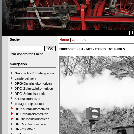
Suche
Home
|
Updates
Humboldt 210 - MEC Essen "Walsum 5"
zur erweiterten Suche
Navigation
Geschichte & Hintergründe
Länderbahnen
DRG-Einheitslokomotiven
DRG-Zahnradlokomotiven
DRG-Schmalspurlok.
Kriegslokomotiven
Verlagerungsbauten
DB-Neubaulokomotiven
DB-Umbaulokomotiven
DR-Neubaulokomotiven
DR-Rekolokomotiven
DR - "6000er"