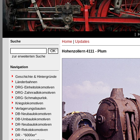
Suche
Home
|
Updates
Hohenzollern 4111 - Plum
zur erweiterten Suche
Navigation
Geschichte & Hintergründe
Länderbahnen
DRG-Einheitslokomotiven
DRG-Zahnradlokomotiven
DRG-Schmalspurlok.
Kriegslokomotiven
Verlagerungsbauten
DB-Neubaulokomotiven
DB-Umbaulokomotiven
DR-Neubaulokomotiven
DR-Rekolokomotiven
DR - "6000er"