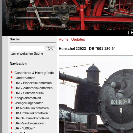
Suche
Home
|
Updates
Henschel 22923 - DB "001 180-9"
zur erweiterten Suche
Navigation
Geschichte & Hintergründe
Länderbahnen
DRG-Einheitslokomotiven
DRG-Zahnradlokomotiven
DRG-Schmalspurlok.
Kriegslokomotiven
Verlagerungsbauten
DB-Neubaulokomotiven
DB-Umbaulokomotiven
DR-Neubaulokomotiven
DR-Rekolokomotiven
DR - "6000er"