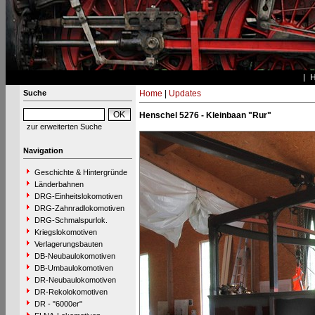
Suche
Home
|
Updates
Henschel 5276 - Kleinbaan "Rur"
zur erweiterten Suche
Navigation
Geschichte & Hintergründe
Länderbahnen
DRG-Einheitslokomotiven
DRG-Zahnradlokomotiven
DRG-Schmalspurlok.
Kriegslokomotiven
Verlagerungsbauten
DB-Neubaulokomotiven
DB-Umbaulokomotiven
DR-Neubaulokomotiven
DR-Rekolokomotiven
DR - "6000er"