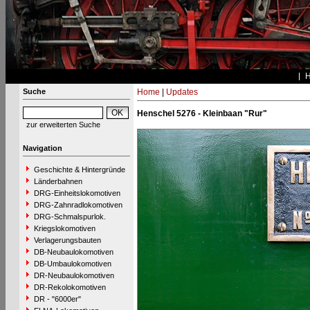
Suche
Home
|
Updates
Henschel 5276 - Kleinbaan "Rur"
zur erweiterten Suche
Navigation
Geschichte & Hintergründe
Länderbahnen
DRG-Einheitslokomotiven
DRG-Zahnradlokomotiven
DRG-Schmalspurlok.
Kriegslokomotiven
Verlagerungsbauten
DB-Neubaulokomotiven
DB-Umbaulokomotiven
DR-Neubaulokomotiven
DR-Rekolokomotiven
DR - "6000er"