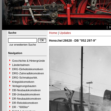
Suche
Home
|
Updates
Henschel 26628 - DB "052 297-9"
zur erweiterten Suche
Navigation
Geschichte & Hintergründe
Länderbahnen
DRG-Einheitslokomotiven
DRG-Zahnradlokomotiven
DRG-Schmalspurlok.
Kriegslokomotiven
Verlagerungsbauten
DB-Neubaulokomotiven
DB-Umbaulokomotiven
DR-Neubaulokomotiven
DR-Rekolokomotiven
DR - "6000er"