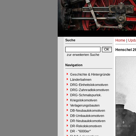
Suche
Home
|
Upda
Henschel 26
zur erweiterten Suche
Navigation
Geschichte & Hintergründe
Länderbahnen
DRG-Einheitslokomotiven
DRG-Zahnradlokomotiven
DRG-Schmalspurlok.
Kriegslokomotiven
Verlagerungsbauten
DB-Neubaulokomotiven
DB-Umbaulokomotiven
DR-Neubaulokomotiven
DR-Rekolokomotiven
DR - "6000er"