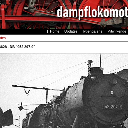
Home
Updates
Typengalerie
Mitwirkende
tes
628 - DB "052 297-9"