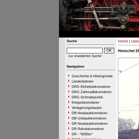
Suche
Home
|
Upda
Henschel 26
zur erweiterten Suche
Navigation
Geschichte & Hintergründe
Länderbahnen
DRG-Einheitslokomotiven
DRG-Zahnradlokomotiven
DRG-Schmalspurlok.
Kriegslokomotiven
Verlagerungsbauten
DB-Neubaulokomotiven
DB-Umbaulokomotiven
DR-Neubaulokomotiven
DR-Rekolokomotiven
DR - "6000er"