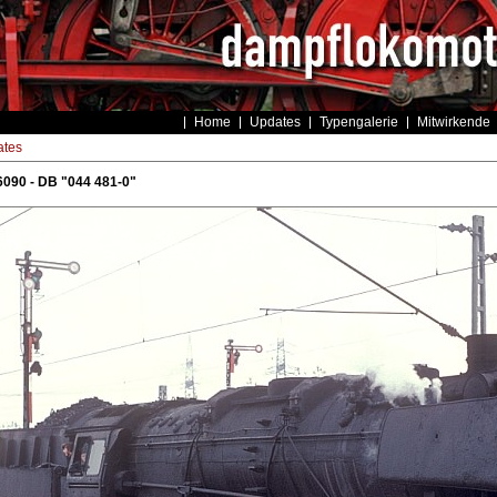
Home
Updates
Typengalerie
Mitwirkende
tes
090 - DB "044 481-0"