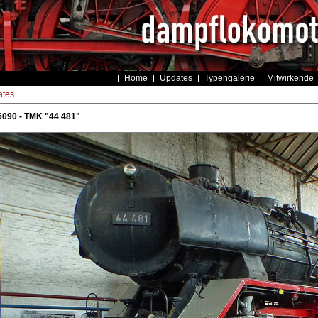
Home
Updates
Typengalerie
Mitwirkende
tes
6090 - TMK "44 481"