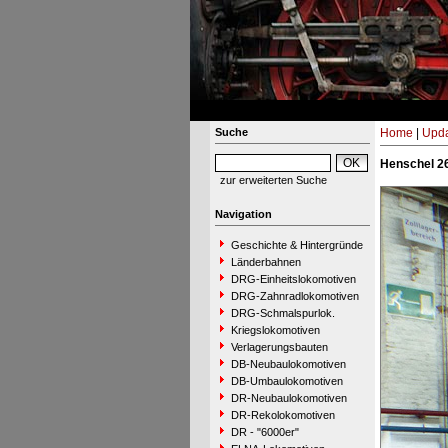
Suche
Home
|
Upda
Henschel 2
zur erweiterten Suche
Navigation
Geschichte & Hintergründe
Länderbahnen
DRG-Einheitslokomotiven
DRG-Zahnradlokomotiven
DRG-Schmalspurlok.
Kriegslokomotiven
Verlagerungsbauten
DB-Neubaulokomotiven
DB-Umbaulokomotiven
DR-Neubaulokomotiven
DR-Rekolokomotiven
DR - "6000er"