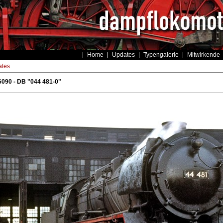
Home
Updates
Typengalerie
Mitwirkende
tes
090 - DB "044 481-0"