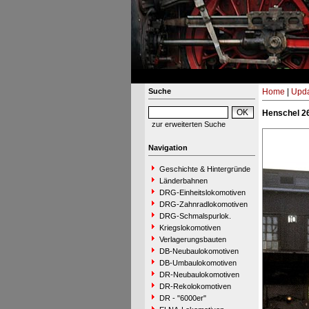
Suche
Home
|
Upda
Henschel 26
zur erweiterten Suche
Navigation
Geschichte & Hintergründe
Länderbahnen
DRG-Einheitslokomotiven
DRG-Zahnradlokomotiven
DRG-Schmalspurlok.
Kriegslokomotiven
Verlagerungsbauten
DB-Neubaulokomotiven
DB-Umbaulokomotiven
DR-Neubaulokomotiven
DR-Rekolokomotiven
DR - "6000er"