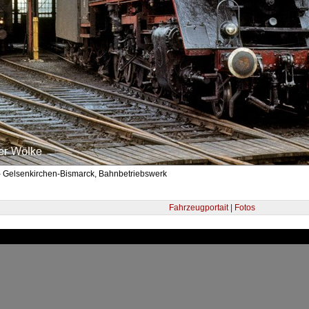
- Gelsenkirchen-Bismarck, Bahnbetriebswerk
Fahrzeugportait | Fotos